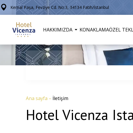
Kemal Paşa, Fevziye Cd. No:3, 34134 Fatih/İstanbul
HAKKIMIZDA
KONAKLAMA
ÖZEL TEKL
Ana sayfa
–
İletişim
Hotel Vicenza Ista