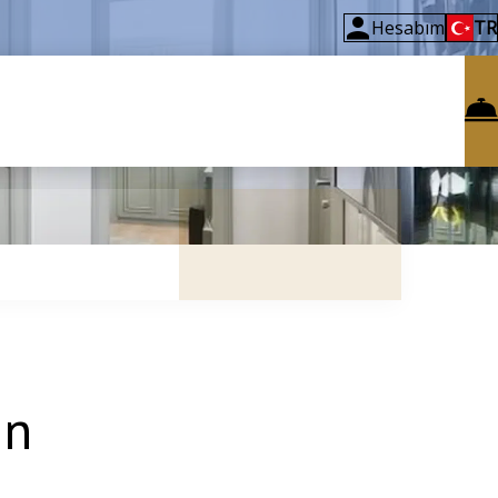
Hesabım
TR
in