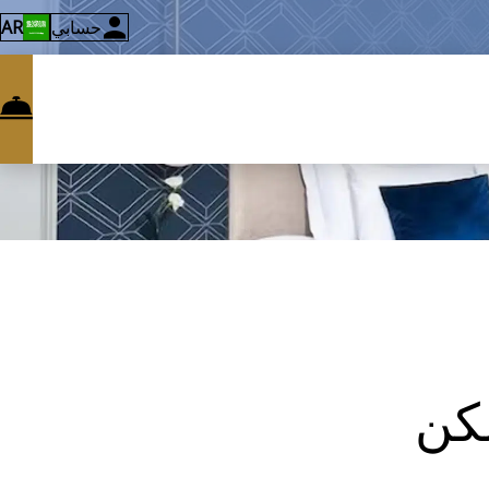
حسابي
AR
كن