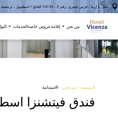
كمال با إرما ، قرص فيفزي. رقم: 3 ، 34134 الفاتح / اسطنبول ، ترشقية
من نحن
إقامة
عروض خاصة
الخدمات
التو
الرئيسية
–
من نحن
–
الاستدامة
فندق فيتشنزا اسط