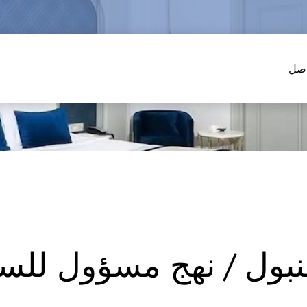
اصل
نبول / نهج مسؤول للس