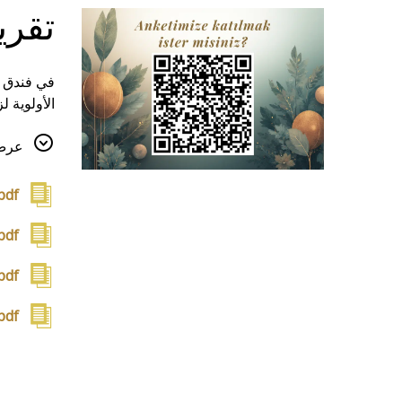
تقري
في فندق ف
الأولوية 
جاهدين لتن
عرض 
هذه الصفح
pdf
pdf
pdf
pdf