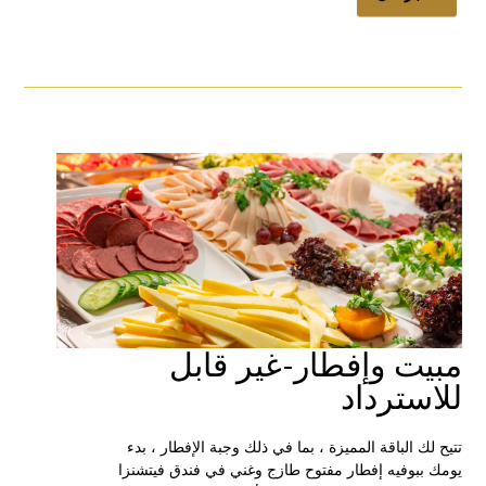
مبيت وإفطار-غير قابل
للاسترداد
تتيح لك الباقة المميزة ، بما في ذلك وجبة الإفطار ، بدء
يومك ببوفيه إفطار مفتوح طازج وغني في فندق فيتشنزا