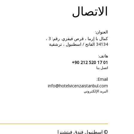
الاتصال
العنوان:
كمال با إرما ، قرص فيفزي. رقم: 3 ،
34134 الفاتح / اسطنبول ، ترشقية
هاتف:
+90 212 520 17 01
اتصل بنا
Email:
info@hotelvicenzaistanbul.com
البريد الإلكتروني
© اسطنبول فندق فيتشنزا