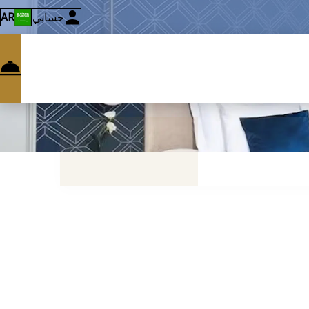
حسابي
AR