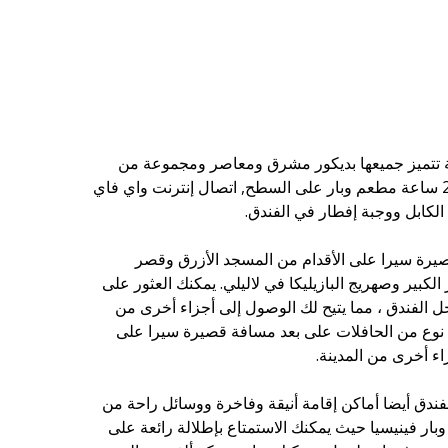
ندق فيتشنزا على 93 غرفة تتميز جميعها بديكور مشرق ومعاصر ومجموعة من
وسائل الراحة الحديثة. نحن يقدم 24 ساعة مطعم وبار على السطح, اتصال إنترنت واي فاي
لكابل ووجبة إفطار في الفندق.
صيرة سيرا على الأقدام من المسجد الأزرق وقصر
الكبير وصهريج البازيليكا في لاليلي. يمكنك العثور على
خل الفندق ، مما يتيح لك الوصول إلى أجزاء أخرى من
ي نوع من الحافلات على بعد مسافة قصيرة سيرا على
اء أخرى من المدينة.
الفندق أيضا أماكن إقامة أنيقة وفاخرة ووسائل راحة من
م وبار فينيسيا حيث يمكنك الاستمتاع بإطلالة رائعة على