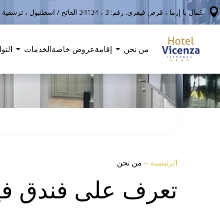
كمال با إرما ، قرص فيفزي. رقم: 3 ، 34134 الفاتح / اسطنبول ، ترشقية
من نحن
إقامة
عروض خاصة
الخدمات
التو
الرئيسية
–
من نحن
تعرف على فندق في