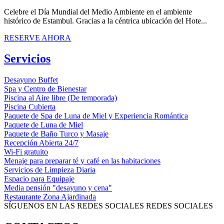
Celebre el Día Mundial del Medio Ambiente en el ambiente
histórico de Estambul. Gracias a la céntrica ubicación del Hote...
RESERVE AHORA
Servicios
Desayuno Buffet
Spa y Centro de Bienestar
Piscina al Aire libre (De temporada)
Piscina Cubierta
Paquete de Spa de Luna de Miel y Experiencia Romántica
Paquete de Luna de Miel
Paquete de Baño Turco y Masaje
Recepción Abierta 24/7
Wi-Fi gratuito
Menaje para preparar té y café en las habitaciones
Servicios de Limpieza Diaria
Espacio para Equipaje
Media pensión "desayuno y cena"
Restaurante Zona Ajardinada
SÍGUENOS EN LAS REDES SOCIALES
REDES SOCIALES