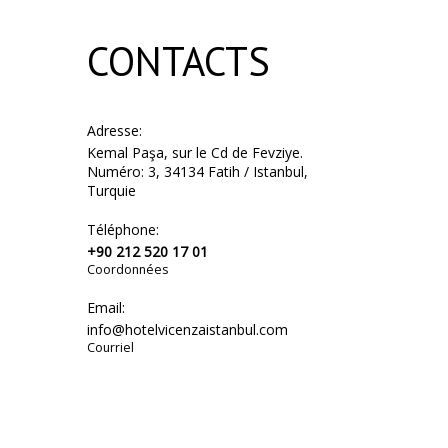
Niveau 
Les invi
CONTACTS
12
En
Dé
Adresse:
Kemal Paşa, sur le Cd de Fevziye.
15
Numéro: 3, 34134 Fatih / Istanbul,
Turquie
Pl
Niveau 
Téléphone:
+90 212 520 17 01
Les mem
Coordonnées
15
Email:
En
info@hotelvicenzaistanbul.com
Courriel
Dé
15
Pl