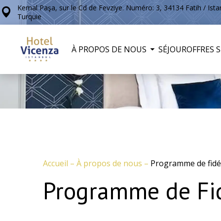
Kemal Paşa, sur le Cd de Fevziye. Numéro: 3, 34134 Fatih / Ista
Turquie
À PROPOS DE NOUS
SÉJOUR
OFFRES S
Accueil
–
À propos de nous
–
Programme de fidél
Programme de Fidé