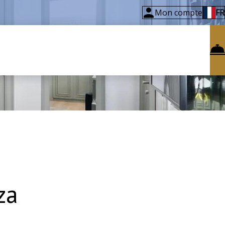
Mon compte
FR
za