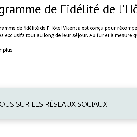
gramme de Fidélité de l'Hô
ramme de fidélité de l'Hôtel Vicenza est conçu pour récompe
es exclusifs tout au long de leur séjour. Au fur et à mesure
aux d'adhésion plus élevés, bénéficiant de réductions plus i
x adaptés à vos besoins.
r plus
 d'Adhésion et Avantages
de Base
ble à partir du moment où vous rejoignez le programme.
tés à ce niveau apprécient:
% de réduction sur les tarifs des chambres
NOUS SUR LES RÉSEAUX SOCIAUX
registrement anticipé à partir de 10h00
% de réduction au restaurant de l'hôtel
ateau de fruits gratuit dans la chambre