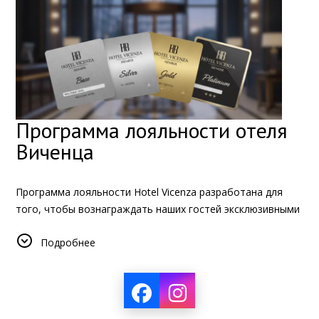
Программа лояльности отеля
Виченца
Программа лояльности Hotel Vicenza разработана для
того, чтобы вознаграждать наших гостей эксклюзивными
льготами и привилегиями на протяжении всего срока их
Подробнее
пребывания. Чем дольше вы проживаете в отеле, тем
больше у вас возможностей для получения более
высоких уровней членства, больших скидок, повышенного
комфорта и специальных услуг, адаптированных к вашим
потребностям.