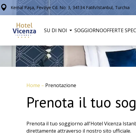
Kemal Paşa, Fevziye Cd. No: 3, 34134 Fatih/Istanbul, Turchia
SU DI NOI
SOGGIORNO
OFFERTE SPEC
Home
–
Prenotazione
Prenota il tuo so
Prenota il tuo soggiorno all'Hotel Vicenza Istanbul
direttamente attraverso il nostro sito ufficiale.