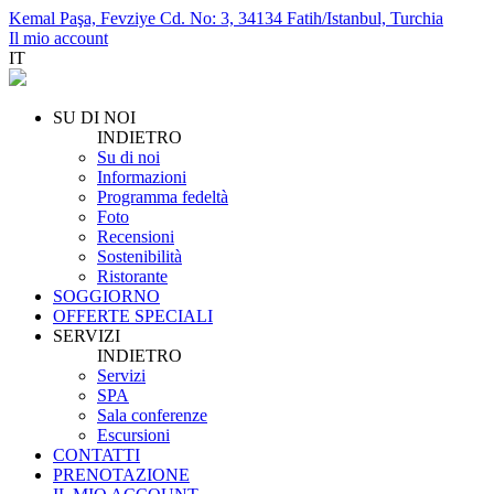
Kemal Paşa, Fevziye Cd. No: 3, 34134 Fatih/Istanbul, Turchia
Il mio account
IT
SU DI NOI
INDIETRO
Su di noi
Informazioni
Programma fedeltà
Foto
Recensioni
Sostenibilità
Ristorante
SOGGIORNO
OFFERTE SPECIALI
SERVIZI
INDIETRO
Servizi
SPA
Sala conferenze
Escursioni
CONTATTI
PRENOTAZIONE